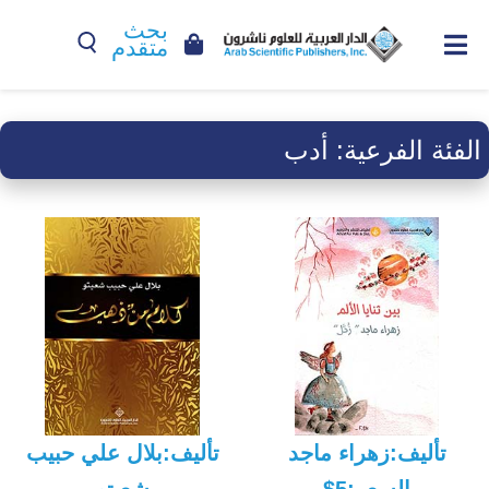
بحث
متقدم
الفئة الفرعية:
أدب
تأليف:زهراء ماجد
تأليف:بلال علي حبيب