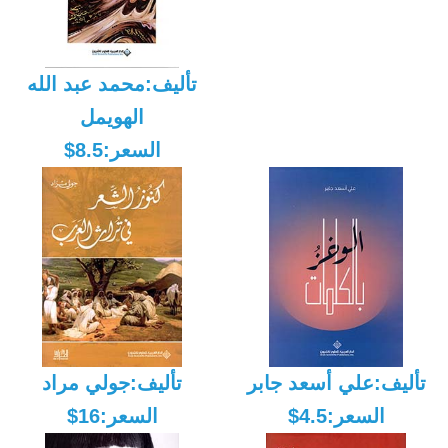
تأليف:محمد عبد الله
الهويمل
السعر:8.5$
تأليف:علي أسعد جابر
تأليف:جولي مراد
السعر:4.5$
السعر:16$