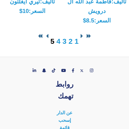
تأليف:فاطمة عبد الله آل
تأليف:تيري أيغلتون
درويش
السعر:10$
السعر:8.5$
5
4
3
2
1
روابط
تهمك
عن الدار
إسحب
قائمة