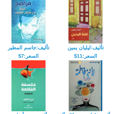
تأليف:ليليان يمين
تأليف:جاسم المطير
السعر:11$
السعر:7$