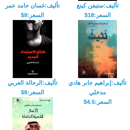
تأليف:ستيفن كينغ
تأليف:غسان حامد عمر
السعر:18$
السعر:9$
تأليف:إبراهيم جابر هادي
تأليف:الرحالة العربي
مدخلي
السعر:9$
السعر:4.5$