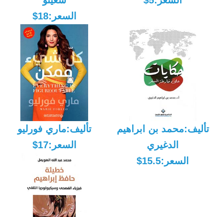
السعر:5$
شعيتو
السعر:18$
تأليف:محمد بن ابراهيم
تأليف:ماري فورليو
الدغيري
السعر:17$
السعر:15.5$