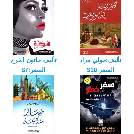
تأليف:جولي مراد
تأليف:خاتون الفرج
السعر:18$
السعر:7$