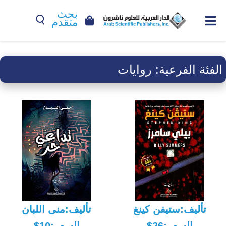
بحث
متقدم
الفئة الفرعية:
روايات
تأليف:ستيفن كينغ
تأليف:منى اللبان