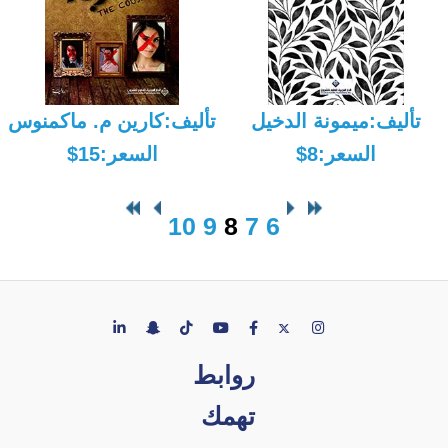
تأليف:ميمونة الدخيل
تأليف:كارين م. ماكمنوس
السعر:8$
السعر:15$
10
9
8
7
6
روابط
تهمك