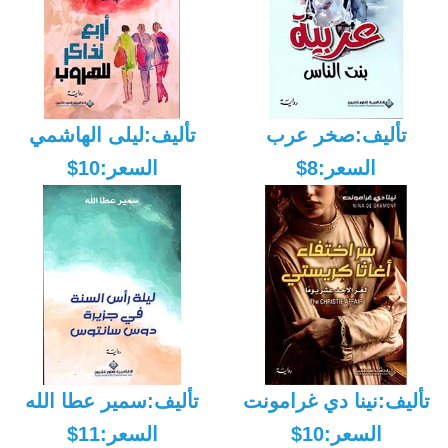
تأليف:صخر عرب
تأليف:ليلى الهاشمي
السعر:8$
السعر:10$
تأليف:نينا دي غرامونت
تأليف:سمير عطا الله
السعر:10$
السعر:11$