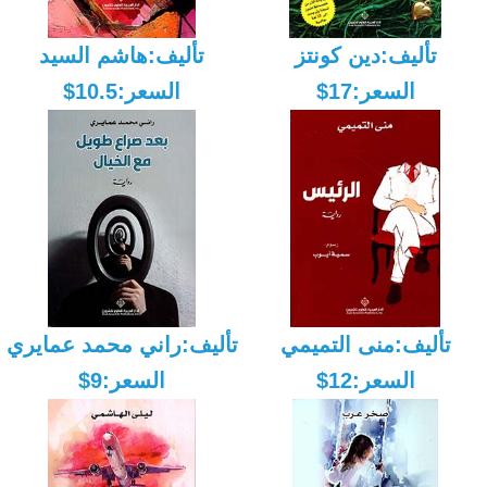
تأليف:دين كونتز
تأليف:هاشم السيد
السعر:17$
السعر:10.5$
تأليف:منى التميمي
تأليف:راني محمد عمايري
السعر:12$
السعر:9$