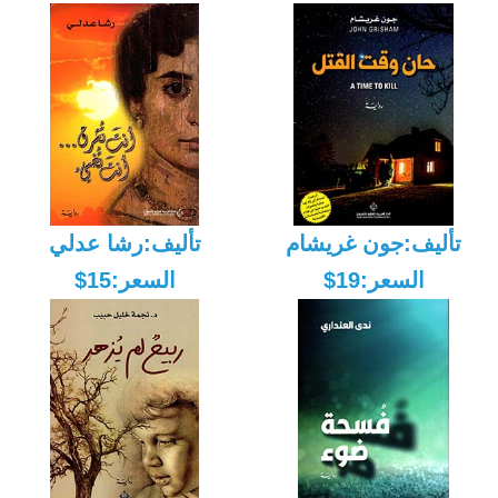
تأليف:جون غريشام
تأليف:رشا عدلي
السعر:19$
السعر:15$