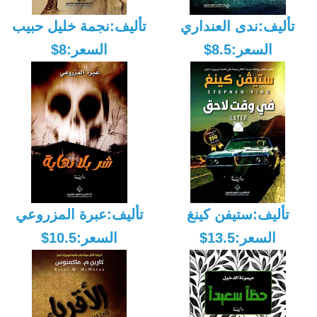
تأليف:ندى العنداري
تأليف:نجمة خليل حبيب
السعر:8.5$
السعر:8$
تأليف:ستيفن كينغ
تأليف:عبرة المزروعي
السعر:13.5$
السعر:10.5$