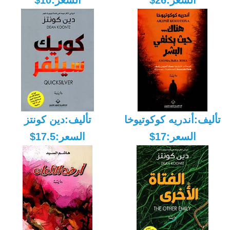
السعر:26$
السعر:10$
تأليف:أندريه كوكوتيوخا
تأليف:دين كونتز
السعر:17$
السعر:17.5$