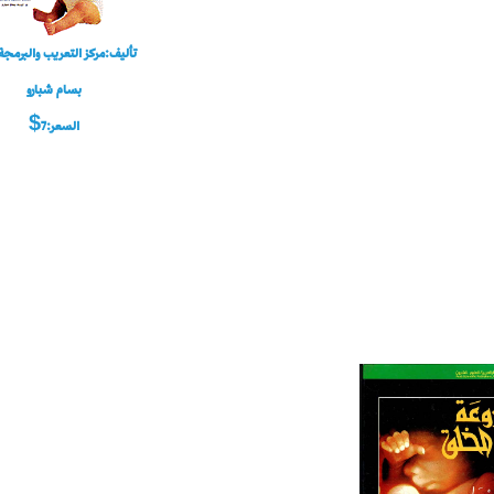
تأليف:مركز التعريب والبرمجة 
بسام شبارو
السعر:7$