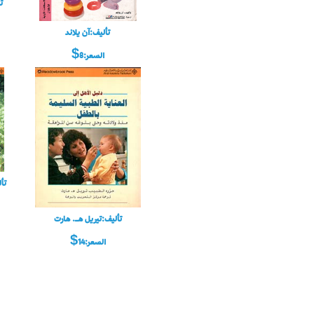
ت
تأليف:آن يلاند
السعر:8$
تأ
تأليف:تيريل هـ. هارت
السعر:14$