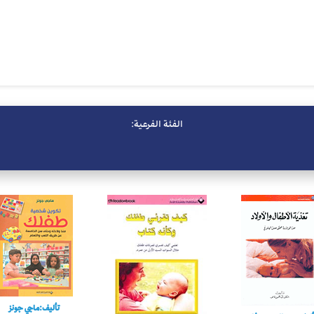
الفئة الفرعية:
تأليف:ماجي جونز