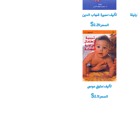
ولينة
تأليف:سميرة شهاب الدين
السعر:2.25$
تأليف:متولي موسى
السعر:2.5$