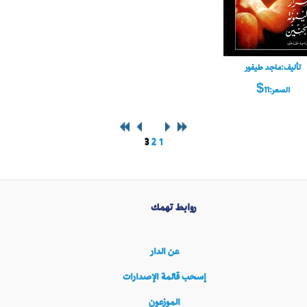
تأليف:ماجد طيفور
السعر:11$
3
2
1
روابط تهمك
عن الدار
إسحب قائمة الإصدارات
الموزعون