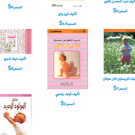
أليف:عبد الحسن فاعور
السعر:8$
السعر:6$
تأليف:لين وايز
السعر:4.5$
تأليف:لينة شبارو
السعر:9$
ليف:كريستين فان هولتن
السعر:7$
تأليف:أولف رامسي
السعر:2$