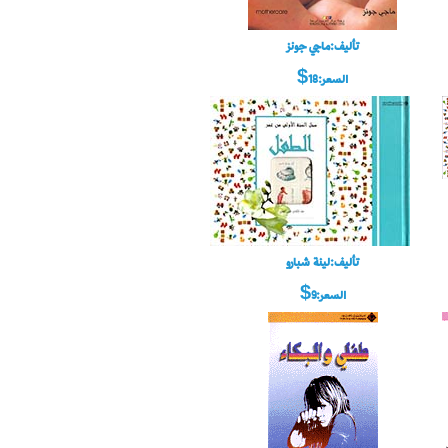
تأليف:ماجي جونز
السعر:18$
تأليف:لينة شبارو
السعر:9$