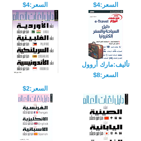
السعر:4$
السعر:4$
تأليف:مارك أروول
السعر:8$
السعر:2$