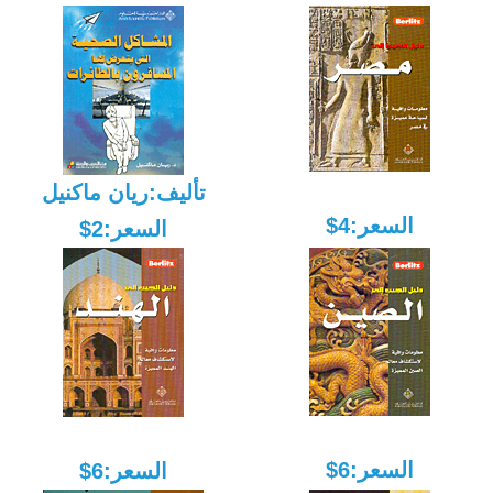
تأليف:ريان ماكنيل
السعر:4$
السعر:2$
السعر:6$
السعر:6$