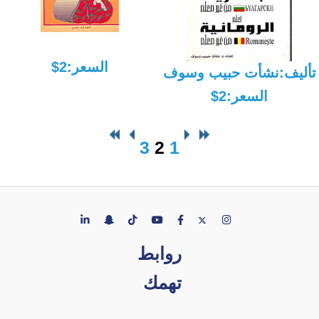
السعر:2$
تأليف:نشأت حبيب وسوف
السعر:2$
3
2
1
روابط
تهمك