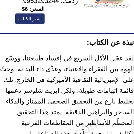
ردمك:
9953293244
السعر:
6$
اشترِ الكتاب
نبذة عن الكتاب:
لقد عجّل الأكل السريع في إفساد طبيعتنا، ووسّع
الهوة بين الفقراء والأغنياء، وغذّى داء البدانة, وحثّ
على الإمبريالية الثقافية الأميركية في الخارج. تلك
قائمة اتهامات طويلة، ولكن إيريك شلوسر دعمها
بخليط بارع من التحقيق الصحفي الممتاز والذكاء
الساخر والبراهين الدقيقة. يمتد هذا التحقيق
المحطّم للأساطير من المقاطعات الفرعية
لكاليفورنيا، حيث ولّدت هذه الصناعة، إلى