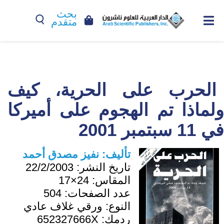
بحث
متقدم
الحرب على الحرية، كيف
ولماذا تم الهجوم على أميركا
في 11 سبتمبر 2001
تأليف:
نفيز مصدق أحمد
تاريخ النشر:
22/2/2003
المقاس:
24×17
عدد الصفحات:
504
النوع:
ورقي غلاف عادي
ردمك:
652327666X