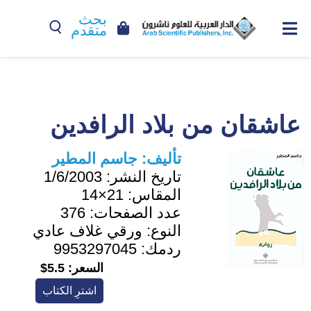
بحث
متقدم
عاشقان من بلاد الرافدين
تأليف:
جاسم المطير
تاريخ النشر:
1/6/2003
المقاس:
21×14
عدد الصفحات:
376
النوع:
ورقي غلاف عادي
ردمك:
9953297045
السعر:
5.5$
اشترِ الكتاب