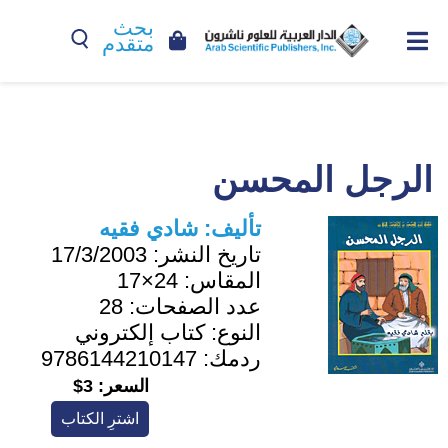
بحث
متقدم
الرجل المحسن
تأليف:
شادي فقيه
تاريخ النشر:
17/3/2003
المقاس:
24×17
عدد الصفحات:
28
النوع:
كتاب إلكتروني
ردمك:
9786144210147
السعر:
3$
اشترِ الكتاب