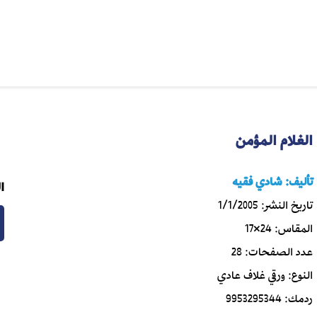
الغلام المؤمن
تأليف:
شادي فقيه
ا
تاريخ النشر:
1/1/2005
المقاس:
24×17
عدد الصفحات:
28
النوع:
ورقي غلاف عادي
ردمك:
9953295344