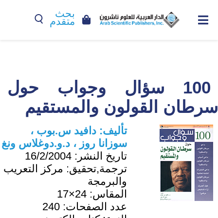
بحث
متقدم
100 سؤال وجواب حول
سرطان القولون والمستقيم
تأليف:
دافيد س.بوب ،
سوزانا روز ، د.و.دوغلاس ونغ
تاريخ النشر:
16/2/2004
ترجمة,تحقيق:
مركز التعريب
والبرمجة
المقاس:
24×17
عدد الصفحات:
240