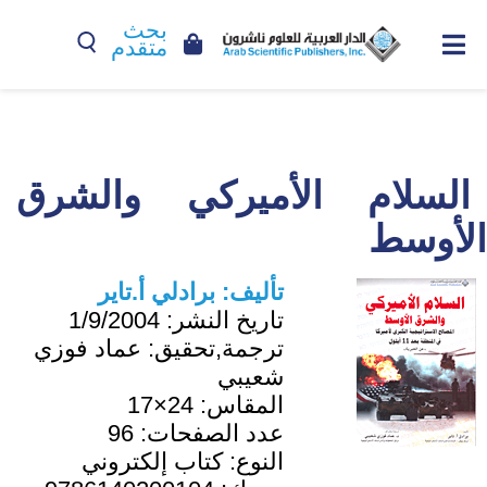
بحث
متقدم
السلام الأميركي والشرق
الأوسط
تأليف:
برادلي أ.تاير
تاريخ النشر:
1/9/2004
ترجمة,تحقيق:
عماد فوزي
شعيبي
المقاس:
24×17
عدد الصفحات:
96
النوع:
كتاب إلكتروني