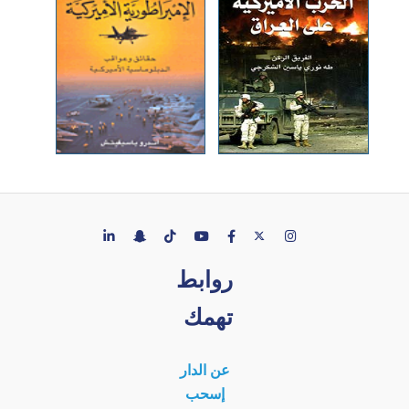
روابط
تهمك
عن الدار
إسحب