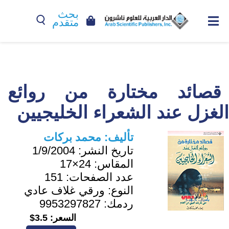
بحث
متقدم
قصائد مختارة من روائع
الغزل عند الشعراء الخليجيين
تأليف:
محمد بركات
تاريخ النشر:
1/9/2004
المقاس:
24×17
عدد الصفحات:
151
النوع:
ورقي غلاف عادي
ردمك:
9953297827
السعر:
3.5$