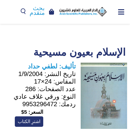
بحث
متقدم
الإسلام بعيون مسيحية
تأليف:
لطفي حداد
تاريخ النشر:
1/9/2004
المقاس:
24×17
عدد الصفحات:
286
النوع:
ورقي غلاف عادي
ردمك:
9953296472
السعر:
5$
اشترِ الكتاب