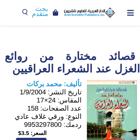
بحث
متقدم
قصائد مختارة من روائع
الغزل عند الشعراء العراقيين
تأليف:
محمد بركات
تاريخ النشر:
1/9/2004
المقاس:
24×17
عدد الصفحات:
158
النوع:
ورقي غلاف عادي
ردمك:
9953297800
السعر:
3.5$