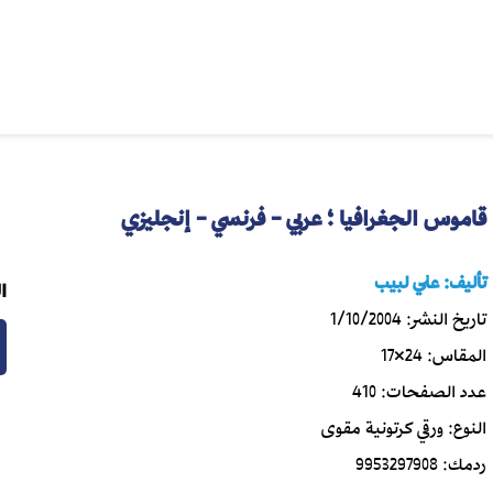
قاموس الجغرافيا ؛ عربي - فرنسي - إنجليزي
تأليف:
علي لبيب
ا
تاريخ النشر:
1/10/2004
المقاس:
24×17
عدد الصفحات:
410
النوع:
ورقي كرتونية مقوى
ردمك:
9953297908