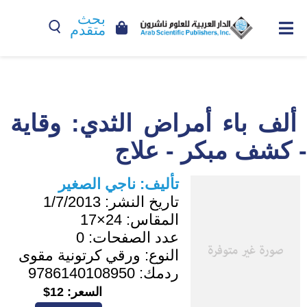
بحث
متقدم
ألف باء أمراض الثدي: وقاية
- كشف مبكر - علاج
تأليف:
ناجي الصغير
تاريخ النشر:
1/7/2013
المقاس:
24×17
عدد الصفحات:
0
النوع:
ورقي كرتونية مقوى
ردمك:
9786140108950
السعر:
12$