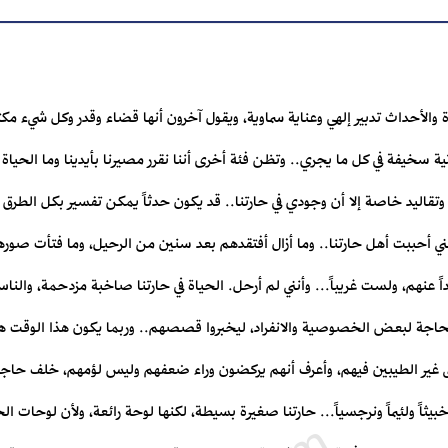
 والأحداث تدبير إلهي وعناية سماوية، ويقول آخرون أنها قضاء وقدر وكل شيء مك
خيفة في كل ما يجري.. وتظن فئة أخرى أننا نقرر مصيرنا بأيدينا وما الحياة إلا ق
اث وتقاليد خاصة إلا أن وجودي في حارتنا.. قد يكون حدثاً يمكن تفسير بكل الطر
نني أحببت أهل حارتنا.. وما أزال أفتقدهم بعد سنين من الرحيل، وما فتأت صوره
ً عنهم، ولست غريباً... وأنني لم أرحل. الحياة في حارتنا صاخبة مزدحمة، وا
 بحاجة لبعض الخصوصية والانفراد، ليخبروا قصصهم.. وربما يكون هذا الوقت ه
تى غير الطيبين فيهم، وأعرف أنهم يركضون وراء ضعفهم وليس لؤمهم، خلف حاج
يثاً ولئيماً ونرجسياً... حارتنا صغيرة بسيطة، لكنها لوحة رائعة، ولأن لوحات الحي