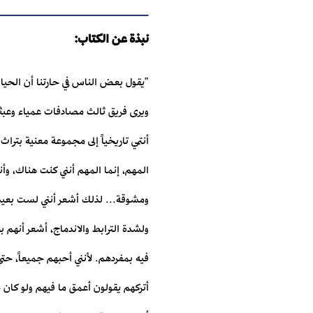
نبذة عن الكتاب:
"يقول بعض الناس في حارتنا أن الحياة
ويرى فريق ثالث مصادفات عمياء وعبثية س
أنتمي تاريخياً إلى مجموعة معنية بتر
المهم، إنما المهم أنني كنت هناك، وأ
ومشوقة... لذلك أشعر أنني لست بعيدا
ولشدة الترابط والاندماج، أشعر أنهم
فيه بمفردهم. لأنني أحبهم جميعاً، ح
أتركهم يقولون أعمق ما فيهم ولو كان خب