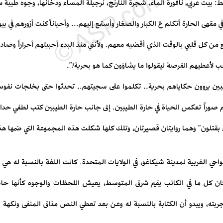
: بيت عربي، نافورة الماء، شجرة النارنج، نرجيلة المساء ودخانها، وجوه طيبة س
قهى الحارة أتكلم ع الكبار والصغار وأستمع إليهم... وأحياناً كنت أزورهم في بيو
 من كل قلبي بالوقت الذي أقضيه معهم. ولأنني منذ البدء أحببتهم أحراراً وصا
ب لأعطيهم الفرصة ليقولوا ما يشاؤون كما هو بحرية!".
ين يروون حكاياهم بحرية.. تكلموا على سجيتهم.. تحدثوا حتى بخلجات نفوس
سم صوراً تعكس الحياة في حارة الطيبين. إلى جانب حارة الطيبين كتب لطفي حدا
بياء بقتلون" وهما روايتان قصيرتان، وتلك كلها شكلت هذه المجموعة التي ضمها هذ
احي الغربية لمدينة شيكاغو، في الولايات المتحدة. كانت اللغة بالنسبة له هي
دة، كان كل ما في الكاتب يقيم شرق المتوسط، يعيش اللحظات والوجوه كأنها ح
جربته، ويبدو أن الكتابة بالنسبة له وعن بعد تعطي النص مذاق المنفى ونكهة