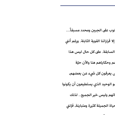
توب على الجبين ومحدد مسبقاً...
راراتنا القوية الثابتة. ورغم أنني
ق السابقة. على كل حال ليس هذا
م وحكاياهم هنا والآن حيّة
لناس يعرفون كل شيء عن بعضهم،
و الوحيد الذي يستطيعون أن يكونوا
اتهم وليس خير الجميع.. لذلك
اة الجميلة كثيرة ومتباينة، فإنني