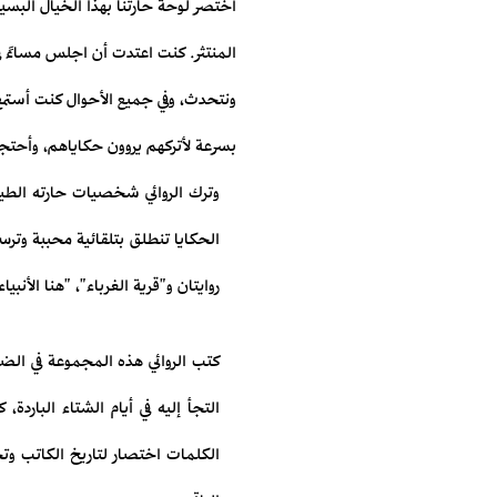
أختصر لوحة حارتنا بهذا الخيال البسيط
المنتثر. كنت اعتدت أن اجلس مساءً في م
ونتحدث، وفي جميع الأحوال كنت أستمع
بسرعة لأتركهم يروون حكاياهم، وأحتج
وترك الروائي شخصيات حارته الطيب
الحكايا تنطلق بتلقائية محببة وتر
روايتان و"قرية الغرباء"، "هنا الأن
كتب الروائي هذه المجموعة في الضو
التجأ إليه في أيام الشتاء البار
الكلمات اختصار لتاريخ الكاتب وت