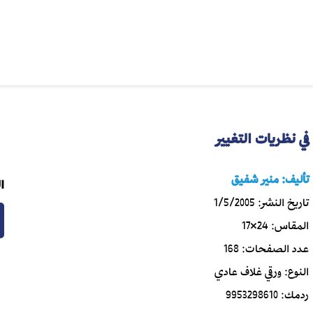
في نظريات التغيير
تأليف:
منير شفيق
ا
تاريخ النشر:
1/5/2005
المقاس:
24×17
عدد الصفحات:
168
النوع:
ورقي غلاف عادي
ردمك:
9953298610