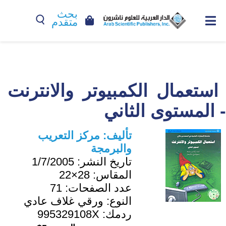
بحث
متقدم
استعمال الكمبيوتر والانترنت
- المستوى الثاني
تأليف:
مركز التعريب
والبرمجة
تاريخ النشر:
1/7/2005
المقاس:
28×22
عدد الصفحات:
71
النوع:
ورقي غلاف عادي
ردمك:
995329108X