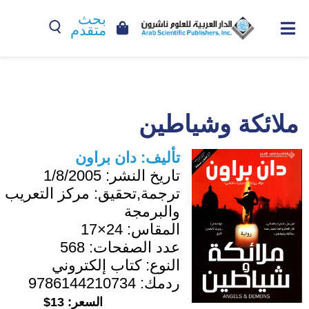
بحث
متقدم
ملائكة وشياطين
تأليف:
دان براون
تاريخ النشر:
1/8/2005
ترجمة,تحقيق:
مركز التعريب
والبرمجة
المقاس:
24×17
عدد الصفحات:
568
النوع:
كتاب إلكتروني
ردمك:
9786144210734
السعر:
13$