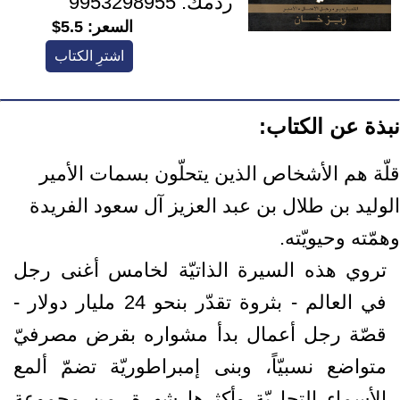
ردمك:
9953298955
السعر:
5.5$
اشترِ الكتاب
نبذة عن الكتاب:
قلّة هم الأشخاص الذين يتحلّون بسمات الأمير
الوليد بن طلال بن عبد العزيز آل سعود الفريدة
وهمّته وحيويّته.
تروي هذه السيرة الذاتيّة لخامس أغنى رجل
في العالم - بثروة تقدّر بنحو 24 مليار دولار -
قصّة رجل أعمال بدأ مشواره بقرض مصرفيّ
متواضع نسبيّاً، وبنى إمبراطوريّة تضمّ ألمع
الأسماء التجاريّة وأكثرها شهرة، من مجموعة