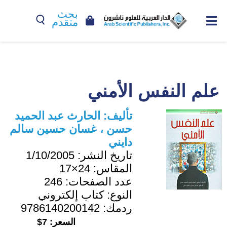
بحث
متقدم
علم النفس الأمني
تأليف:
الحارث عبد الحميد
حسن ، غسان حسين سالم
دايني
تاريخ النشر:
1/10/2005
المقاس:
24×17
عدد الصفحات:
246
النوع:
كتاب إلكتروني
ردمك:
9786140200142
السعر:
7$