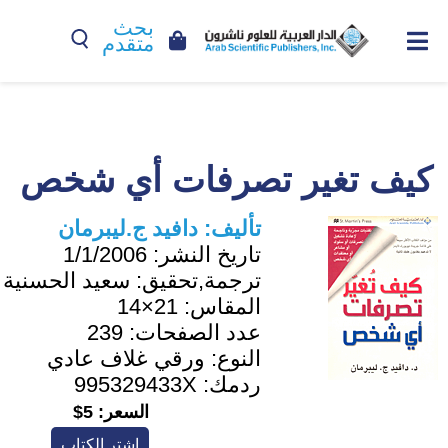
بحث
متقدم
كيف تغير تصرفات أي شخص
تأليف:
دافيد ج.ليبرمان
تاريخ النشر:
1/1/2006
ترجمة,تحقيق:
سعيد الحسنية
المقاس:
21×14
عدد الصفحات:
239
النوع:
ورقي غلاف عادي
ردمك:
995329433X
السعر:
5$
اشترِ الكتاب