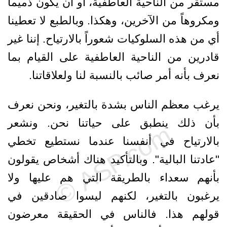
مستقر من الناحية العاطفية، أو أن يكون ذميماً
ومكروهاً من الآخرين، وهكذا. وبالطبع لا تعطينا
أي من هذه السلوكيات شعوراً بالارتياح. إننا غير
قادرين من الناحية العاطفية على القيام بما
نعرف بأنه أمر صائب بالنسبة لنا ولعلاقاتنا.
يرغب معظم الناس بشدة بالتغير، ونحن نعرف
بأن ذلك ينطبق على حياتنا نحن. ونشعر
بالارتياح في أنفسنا عندما نستطيع تخطي
"عادتنا البالية". وبالتأكيد هناك أشخاص يقولون
بأنهم سعداء بالطريقة التي هم عليها ولا
يرغبون بالتغير، لكنهم ليسوا صادقين في
قولهم هذا. فالناس في الحقيقة معرضون