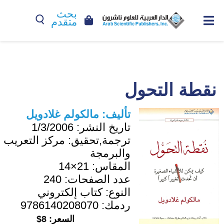
بحث
متقدم
نقطة التحول
تأليف:
مالكولم غلادويل
تاريخ النشر:
1/3/2006
ترجمة,تحقيق:
مركز التعريب
والبرمجة
المقاس:
21×14
عدد الصفحات:
240
النوع:
كتاب إلكتروني
ردمك:
9786140208070
السعر:
8$