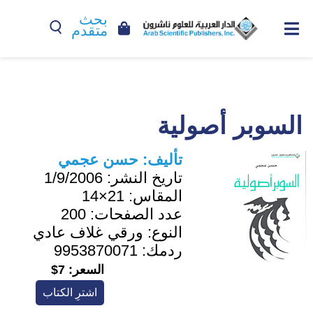
بحث
متقدم
السوبر أصولية
تأليف:
حسن عجمي
تاريخ النشر:
1/9/2006
المقاس:
21×14
عدد الصفحات:
200
النوع:
ورقي غلاف عادي
ردمك:
9953870071
السعر:
7$
اشترِ الكتاب