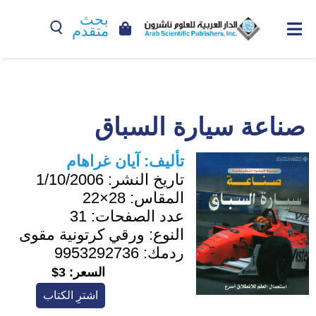
بحث
متقدم
صناعة سيارة السباق
تأليف:
آيان غراهام
تاريخ النشر:
1/10/2006
المقاس:
28×22
عدد الصفحات:
31
النوع:
ورقي كرتونية مقوى
ردمك:
9953292736
السعر:
3$
اشترِ الكتاب