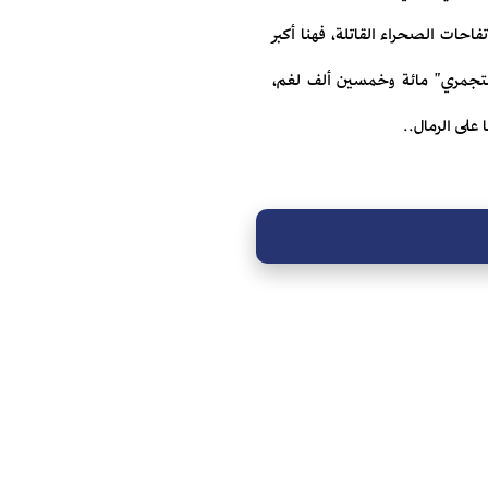
فاحات الصحراء القاتلة، فهنا أكبر
مونتجمري" مائة وخمسين ألف لغم،
 على الرمال..