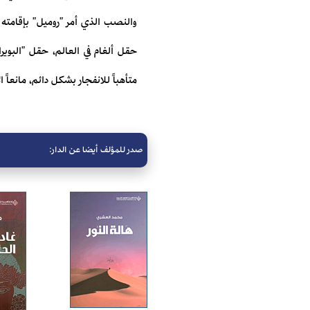
والنصب الذي أمر "روميل" بإقامته ت
حقل ألغام في العالم، حقل "البوي
متأهباً للانفجار بشكل دائم، مانعاً 
صدر للمؤلف أيضا عن الدار: