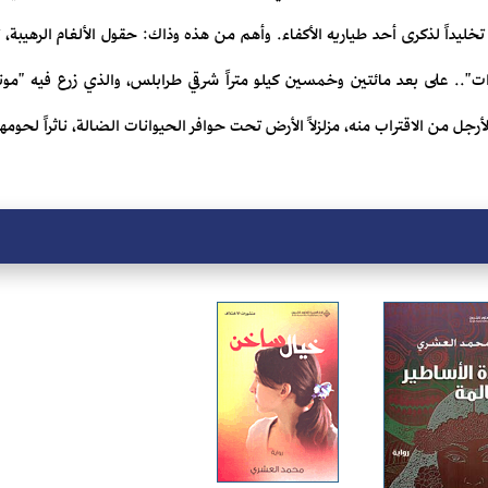
خليداً لذكرى أحد طياريه الأكفاء. وأهم من هذه وذاك: حقول الألغام الرهيبة، ت
رات".. على بعد مائتين وخمسين كيلو متراً شرقي طرابلس، والذي زرع فيه "
الأرجل من الاقتراب منه، مزلزلاً الأرض تحت حوافر الحيوانات الضالة، ناثراً لحومها