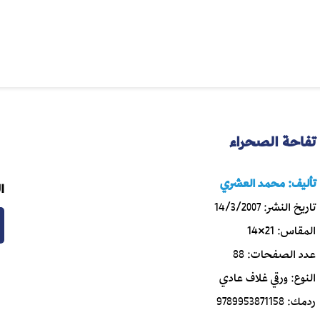
تفاحة الصحراء
تأليف:
محمد العشري
ا
تاريخ النشر:
14/3/2007
المقاس:
21×14
عدد الصفحات:
88
النوع:
ورقي غلاف عادي
ردمك:
9789953871158