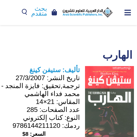
بحث
متقدم
الهارب
تأليف:
ستيفن كينغ
تاريخ النشر:
27/3/2007
ترجمة,تحقيق:
فايزة المنجد -
محمد فداء الهاشمي
المقاس:
21×14
عدد الصفحات:
285
النوع:
كتاب إلكتروني
ردمك:
9786144211120
السعر:
8$