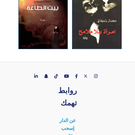
روابط
تهمك
عن الدار
إسحب