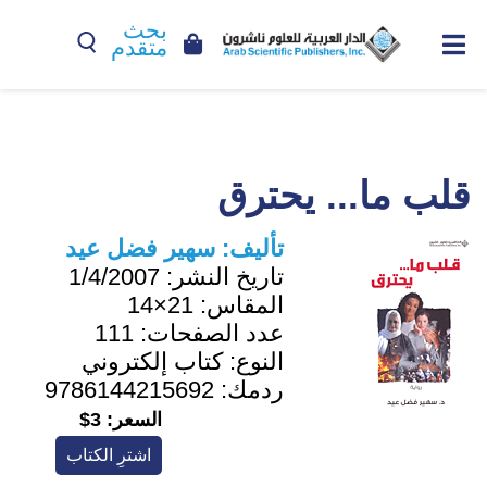
بحث
متقدم
قلب ما... يحترق
تأليف:
سهير فضل عيد
تاريخ النشر:
1/4/2007
المقاس:
21×14
عدد الصفحات:
111
النوع:
كتاب إلكتروني
ردمك:
9786144215692
السعر:
3$
اشترِ الكتاب