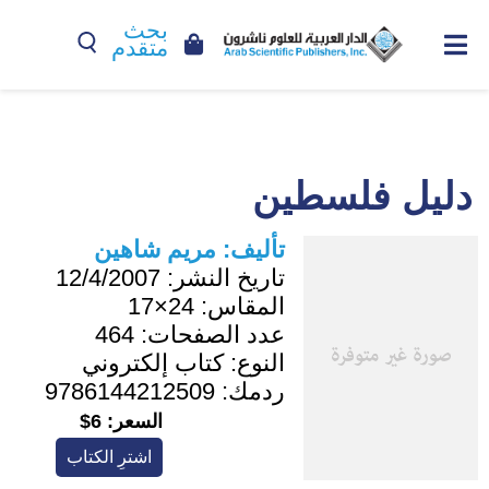
بحث
متقدم
دليل فلسطين
تأليف:
مريم شاهين
تاريخ النشر:
12/4/2007
المقاس:
24×17
عدد الصفحات:
464
النوع:
كتاب إلكتروني
ردمك:
9786144212509
السعر:
6$
اشترِ الكتاب