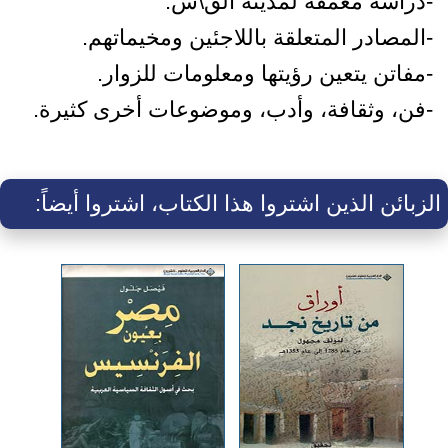
-دراسة معمقة لمدينة الق\س.
-المصادر المتعلقة باللاجئين ومخيماتهم.
-مفاتن يتعين رؤيتها ومعلومات للزوار.
-فن، وثقافة، وأدب، وموضوعات أخرى كثيرة.
الزبائن الذين اشتروا هذا الكتاب، اشتروا أيضاً: