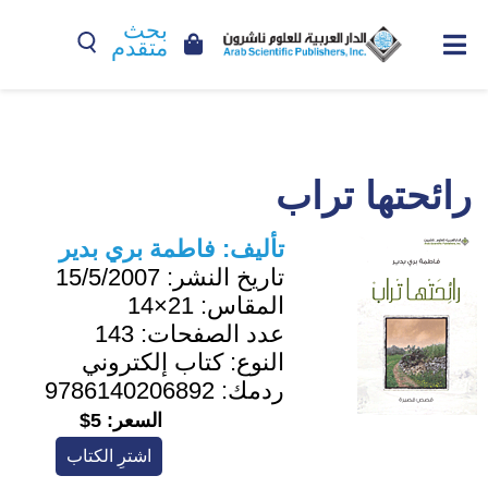
بحث
متقدم
رائحتها تراب
تأليف:
فاطمة بري بدير
تاريخ النشر:
15/5/2007
المقاس:
21×14
عدد الصفحات:
143
النوع:
كتاب إلكتروني
ردمك:
9786140206892
السعر:
5$
اشترِ الكتاب