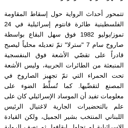
تتمحور أحداث الرواية حول إسقاط المقاومة
الفلسطينية طائرة فانتوم إسرائيلية في 24
تموز/يوليو 1982 فوق سهل البقاع بواسطة
صاروخ سام 7 "سترلا" تمّ تعديله محلياً ليصبح
قادراً على تقصّي الأشعة فوق البنفسجية
المنبعثة من الطائرات الحربية، وليس الأشعة
تحت الحمراء التي تمّ تجهيز الصاروخ في
المصنع لتقصِّيها. كما تُسلِّط الضوء على
معلومات تفيد أن الموساد الإسرائيلي كان على
علم بالتحضيرات الجارية لاغتيال الرئيس
اللبناني المنتخب بشير الجميل، ولكن القيادة
الإسرائيلية لم تحاول إيقافها. ثم تصف الرواية