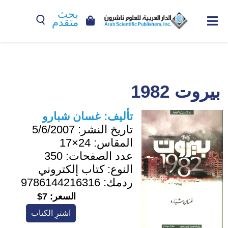
بحث
متقدم
بيروت 1982
تأليف:
غسان شبارو
تاريخ النشر:
5/6/2007
المقاس:
24×17
عدد الصفحات:
350
النوع:
كتاب إلكتروني
ردمك:
9786144216316
السعر:
7$
اشترِ الكتاب