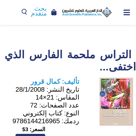
بحث
متقدم
التراس ملحمة الفارس الذي
اختفى...
تأليف:
كمال قرور
تاريخ النشر:
28/1/2008
المقاس:
21×14
عدد الصفحات:
72
النوع:
كتاب إلكتروني
ردمك:
9786144216965
السعر:
3$