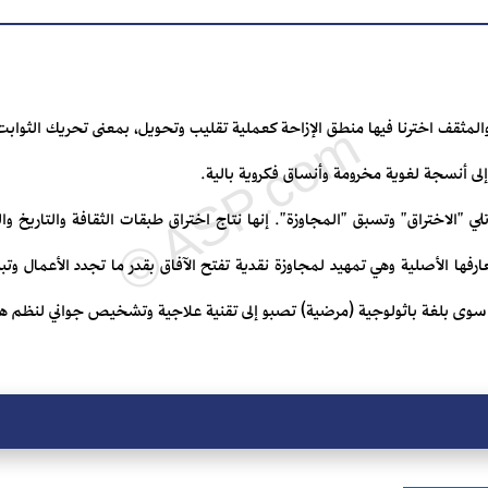
المثقف اخترنا فيها منطق الإزاحة كعملية تقليب وتحويل، بمعنى تحريك الثوابت
ى أنسجة لغوية مخرومة وأنساق فكروية بالية.
 تلي "الاختراق" وتسبق "المجاوزة". إنها نتاج اختراق طبقات الثقافة والتاريخ و
رفها الأصلية وهي تمهيد لمجاوزة نقدية تفتح الآفاق بقدر ما تجدد الأعمال وتبدد
ئس سوى بلغة باثولوجية (مرضية) تصبو إلى تقنية علاجية وتشخيص جواني لنظم هذ