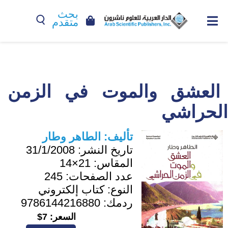
بحث
متقدم
العشق والموت في الزمن
الحراشي
تأليف:
الطاهر وطار
تاريخ النشر:
31/1/2008
المقاس:
21×14
عدد الصفحات:
245
النوع:
كتاب إلكتروني
ردمك:
9786144216880
السعر:
7$