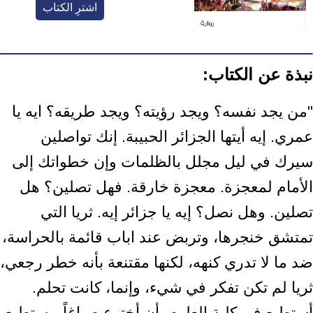
اشترِ الكتاب
نبذة عن الكتاب:
"من يجد نفسه؟ ويجد رؤيته؟ ويجد طريقه؟ ايه يا
عمري. إيه أيتها الجزائر الحبيبة. إنك تواصلين
سيرك في ليل مجلل بالظلمات وإن خطواتك إلى
الأمام لمعجزة. معجزة خارقة. فهل تصلين؟ هل
تصلين. وهل نصل؟ إيه يا جزائر إيه. ثريا التي
تمتشق خنجرها، وتربض عند اباب قائمة بالحراسة،
ضد ما لا تدري كنهه، لكنها مقتنعة بأنه خطر رجعي،
ثريا لم تكن تفكر في شيء، وإنما، كانت تحلم.
أستطيع في كلية العلوم، أن أخترع صباغاً، يستطيع