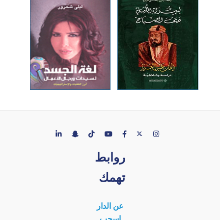
روابط
تهمك
عن الدار
إسحب