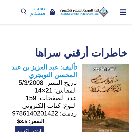
بحث
متقدم
خاطرات أرقني سراها
تأليف:
عبد العزيز بن عبد
المحسن التويجري
تاريخ النشر:
5/3/2008
المقاس:
21×14
عدد الصفحات:
159
النوع:
كتاب إلكتروني
ردمك:
9786140201422
السعر:
3.5$
اشترِ الكتاب