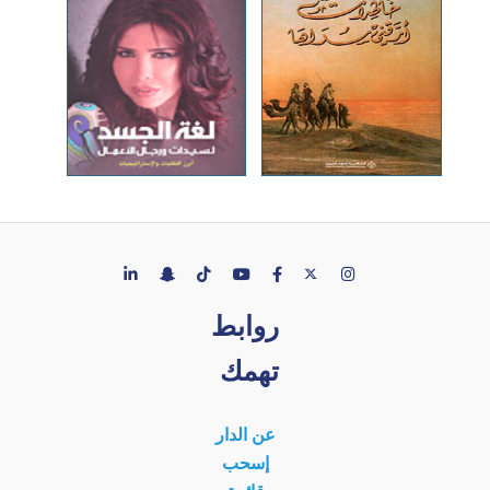
روابط
تهمك
عن الدار
إسحب