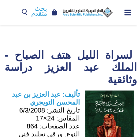
بحث
متقدم
لسراة الليل هتف الصباح -
الملك عبد العزيز دراسة
وثائقية
تأليف:
عبد العزيز بن عبد
المحسن التويجري
تاريخ النشر:
6/3/2008
المقاس:
24×17
عدد الصفحات:
864
النوع:
ورقي تجليد فني