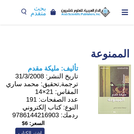
بحث
متقدم
الممنوعة
تأليف:
مليكة مقدم
تاريخ النشر:
31/3/2008
ترجمة,تحقيق:
محمد ساري
المقاس:
21×14
عدد الصفحات:
191
النوع:
كتاب إلكتروني
ردمك:
9786144216903
السعر:
6$
اشترِ الكتاب