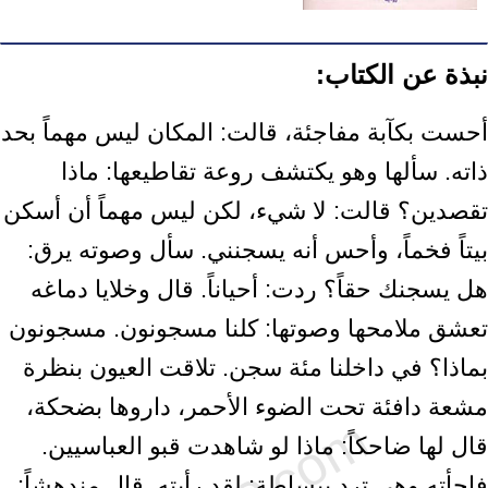
نبذة عن الكتاب:
أحست بكآبة مفاجئة، قالت: المكان ليس مهماً بحد
ذاته. سألها وهو يكتشف روعة تقاطيعها: ماذا
تقصدين؟ قالت: لا شيء، لكن ليس مهماً أن أسكن
بيتاً فخماً، وأحس أنه يسجنني. سأل وصوته يرق:
هل يسجنك حقاً؟ ردت: أحياناً. قال وخلايا دماغه
تعشق ملامحها وصوتها: كلنا مسجونون. مسجونون
بماذا؟ في داخلنا مئة سجن. تلاقت العيون بنظرة
مشعة دافئة تحت الضوء الأحمر، داروها بضحكة،
قال لها ضاحكاً: ماذا لو شاهدت قبو العباسيين.
فاجأته وهي ترد ببساطة: لقد رأيته. قال مندهشاً: