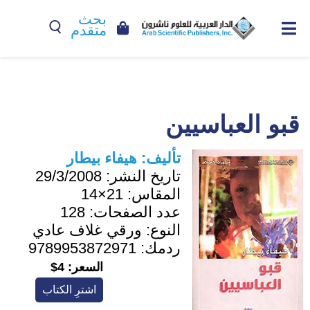
بحث
متقدم
قبو العباسيين
تأليف:
هيفاء بيطار
تاريخ النشر:
29/3/2008
المقاس:
21×14
عدد الصفحات:
128
النوع:
ورقي غلاف عادي
ردمك:
9789953872971
السعر:
4$
اشترِ الكتاب