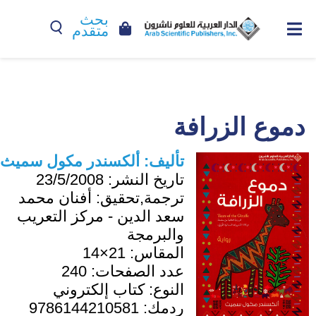
بحث
متقدم
دموع الزرافة
تأليف:
ألكسندر مكول سميث
تاريخ النشر:
23/5/2008
ترجمة,تحقيق:
أفنان محمد
سعد الدين - مركز التعريب
والبرمجة
المقاس:
21×14
عدد الصفحات:
240
النوع:
كتاب إلكتروني
ردمك:
9786144210581