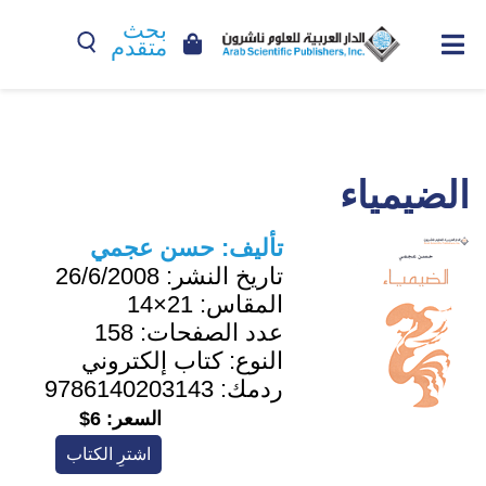
بحث
متقدم
الضيمياء
تأليف:
حسن عجمي
تاريخ النشر:
26/6/2008
المقاس:
21×14
عدد الصفحات:
158
النوع:
كتاب إلكتروني
ردمك:
9786140203143
السعر:
6$
اشترِ الكتاب