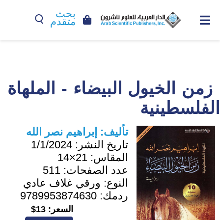
بحث
متقدم
زمن الخيول البيضاء - الملهاة
الفلسطينية
تأليف:
إبراهيم نصر الله
تاريخ النشر:
1/1/2024
المقاس:
21×14
عدد الصفحات:
511
النوع:
ورقي غلاف عادي
ردمك:
9789953874630
السعر:
13$