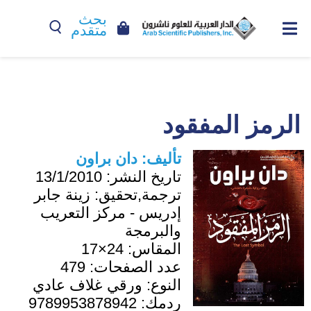
بحث
متقدم
الرمز المفقود
تأليف:
دان براون
تاريخ النشر:
13/1/2010
ترجمة,تحقيق:
زينة جابر
إدريس - مركز التعريب
والبرمجة
المقاس:
24×17
عدد الصفحات:
479
النوع:
ورقي غلاف عادي
ردمك:
9789953878942