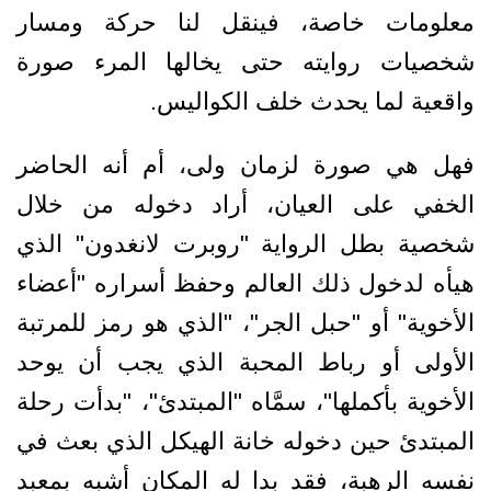
معلومات خاصة، فينقل لنا حركة ومسار
شخصيات روايته حتى يخالها المرء صورة
واقعية لما يحدث خلف الكواليس.
فهل هي صورة لزمان ولى، أم أنه الحاضر
الخفي على العيان، أراد دخوله من خلال
شخصية بطل الرواية "روبرت لانغدون" الذي
هيأه لدخول ذلك العالم وحفظ أسراره "أعضاء
الأخوية" أو "حبل الجر"، "الذي هو رمز للمرتبة
الأولى أو رباط المحبة الذي يجب أن يوحد
الأخوية بأكملها"، سمَّاه "المبتدئ"، "بدأت رحلة
المبتدئ حين دخوله خانة الهيكل الذي بعث في
نفسه الرهبة، فقد بدا له المكان أشبه بمعبد