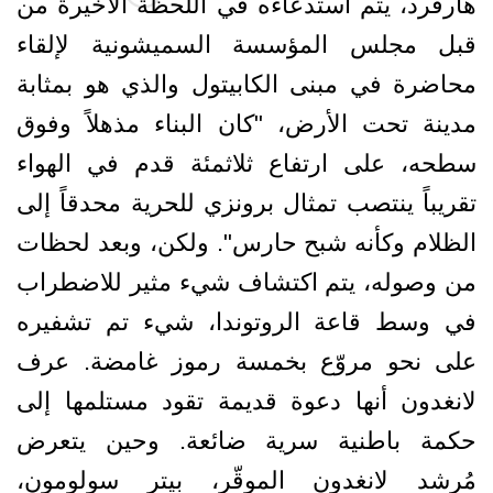
هارفرد، يتم استدعاءه في اللحظة الأخيرة من
قبل مجلس المؤسسة السميشونية لإلقاء
محاضرة في مبنى الكابيتول والذي هو بمثابة
مدينة تحت الأرض، "كان البناء مذهلاً وفوق
سطحه، على ارتفاع ثلاثمئة قدم في الهواء
تقريباً ينتصب تمثال برونزي للحرية محدقاً إلى
الظلام وكأنه شبح حارس". ولكن، وبعد لحظات
من وصوله، يتم اكتشاف شيء مثير للاضطراب
في وسط قاعة الروتوندا، شيء تم تشفيره
على نحو مروّع بخمسة رموز غامضة. عرف
لانغدون أنها دعوة قديمة تقود مستلمها إلى
حكمة باطنية سرية ضائعة. وحين يتعرض
مُرشد لانغدون الموقّر، بيتر سولومون،