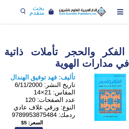
بحث
متقدم
الفكر والحجر تأملات ذاتية
في مدارات الهوية
تأليف:
فهد توفيق الهندال
تاريخ النشر:
6/11/2000
المقاس:
21×14
عدد الصفحات:
120
النوع:
ورقي غلاف عادي
ردمك:
9789953875484
السعر:
5$