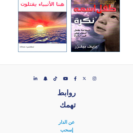
روابط
تهمك
عن الدار
إسحب