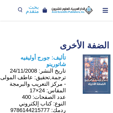
بحث
متقدم
الضفة الأخرى
تأليف:
جورج أوليفيه
شاتورينو
تاريخ النشر:
24/11/2008
ترجمة,تحقيق:
عاطف المولى
- مركز التعريب والبرمجة
المقاس:
24×17
عدد الصفحات:
400
النوع:
كتاب إلكتروني
ردمك:
9786144215777