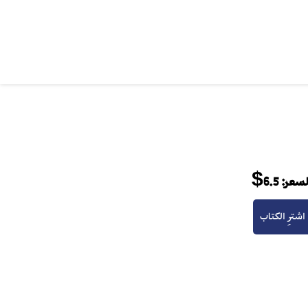
لسعر:
6.5$
اشترِ الكتاب