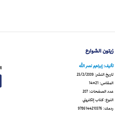
زيتون الشوارع
تأليف:
إبراهيم نصر الله
ا
تاريخ النشر:
23/2/2009
المقاس:
21×14
عدد الصفحات:
207
النوع:
كتاب إلكتروني
ردمك:
9786144210376