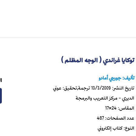
توكايا غراندي ( الوجه المظلم )
تأليف:
جورجي أمادو
ا
تاريخ النشر:
13/3/2009
ترجمة,تحقيق:
عوني
الديري - مركز التعريب والبرمجة
المقاس:
24×17
عدد الصفحات:
487
النوع:
كتاب إلكتروني