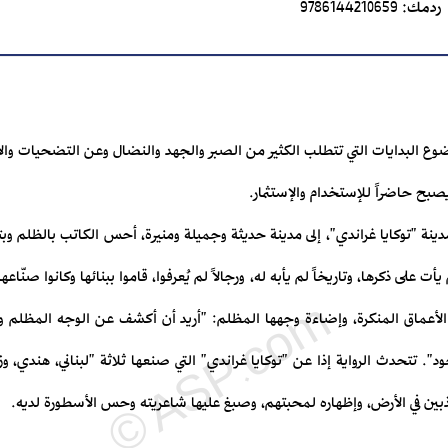
ردمك:
9786144210659
وع البدايات التي تتطلب الكثير من الصبر والجهد والنضال وعن التضحيات والأع
يصبح حاضراً للإستخدام والإستثمار.
دينة "توكايا غراندي"، إلى مدينة حديثة وجميلة ومنيرة، أحس الكاتب بالظلم وبتش
 يأت على ذكرها، وتاريخاً لم يأبه له، ورجالاً لم يُعرفوا، قاموا ببنائها وكانوا صنّا
عماق المنكرة، وإضاءة وجهها المظلم: "أريد أن أكشف عن الوجه المظلم وأ
 تتحدث الرواية إذا عن "توكايا غراندي" التي صنعها ثلاثة "لبناني، هندي، وزنج
عذبين في الأرض، وإظهاره لمحبتهم، وصبغ عليها شاعريته وحس الأسطورة لديه.