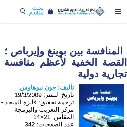
بحث
متقدم
المنافسة بين بوينغ وإيرباص ؛
القصة الخفية لأعظم منافسة
تجارية دولية
تأليف:
جون نيوهاوس
تاريخ النشر:
19/3/2009
ترجمة,تحقيق:
فايزة المنجد -
مركز التعريب والبرمجة
المقاس:
21×14
عدد الصفحات:
342