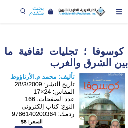
بحث
متقدم
كوسوفا ؛ تجليات ثقافية ما
بين الشرق والغرب
تأليف:
محمد م.الأرناؤوط
تاريخ النشر:
28/3/2009
المقاس:
24×17
عدد الصفحات:
166
النوع:
كتاب إلكتروني
ردمك:
9786140200364
السعر:
8$