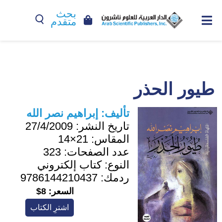
بحث
متقدم
طيور الحذر
تأليف:
إبراهيم نصر الله
تاريخ النشر:
27/4/2009
المقاس:
21×14
عدد الصفحات:
323
النوع:
كتاب إلكتروني
ردمك:
9786144210437
السعر:
8$
اشترِ الكتاب